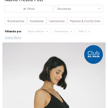
Recientes
Bombachas
Soutienes
Camisones
Pijamas & Comfy Sets
Filtrando por:
Ropa interior
Camisones
Talle 2
Quitar filtros