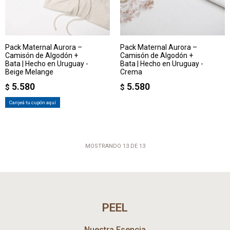
Pack Maternal Aurora –
Pack Maternal Aurora –
Camisón de Algodón +
Camisón de Algodón +
Bata | Hecho en Uruguay -
Bata | Hecho en Uruguay -
Beige Melange
Crema
5.580
5.580
$
$
Canjeá tu cupón aquí
MOSTRANDO
13
DE
13
PEEL
Nuestra Esencia