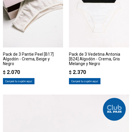
Pack de 3 Pantie Peel [B17]
Pack de 3 Vedetina Antonia
Algodón - Crema, Beige y
[B24] Algodón - Crema, Gris
Negro
Melange y Negro
2.070
2.370
$
$
Canjeá tu cupón aquí
Canjeá tu cupón aquí