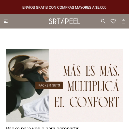

Packs para vos o para compartir