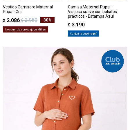
Vestido Camisero Maternal
Camisa Maternal Pupa –
Pupa - Gris
Viscosa suave con bolsillos
prácticos - Estampa Azul
2.980
2.086
30
$
$
3.190
$
No acumula con canje de Millas
Canjeá tu cupón aquí