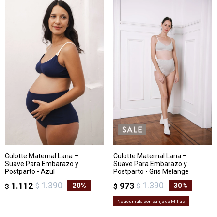
Culotte Maternal Lana –
Culotte Maternal Lana –
Suave Para Embarazo y
Suave Para Embarazo y
Postparto - Azul
Postparto - Gris Melange
1.390
1.390
1.112
973
20
30
$
$
$
$
No acumula con canje de Millas