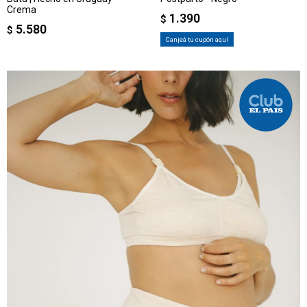
Crema
1.390
$
5.580
$
Canjeá tu cupón aquí