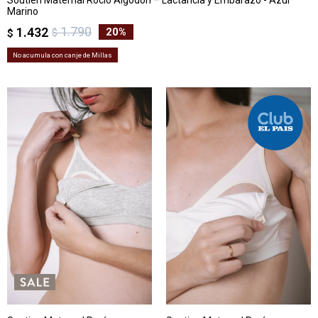
Soutien Maternal Rocío Algodón – Lactancia y Embarazo - Azul
Marino
1.790
1.432
20
$
$
No acumula con canje de Millas