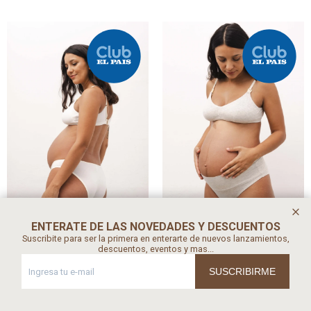
ENTERATE DE LAS NOVEDADES Y DESCUENTOS
Suscribite para ser la primera en enterarte de nuevos lanzamientos,
descuentos, eventos y mas...
Vedetina Antonia Algodón
Culotte Gracia – Algodón
– Corte clásico que
suave que acompaña
SUSCRIBIRME
acompaña sin marcar -
embarazo, postparto y
Crema
todos tus días - Gris
Melange
790
$