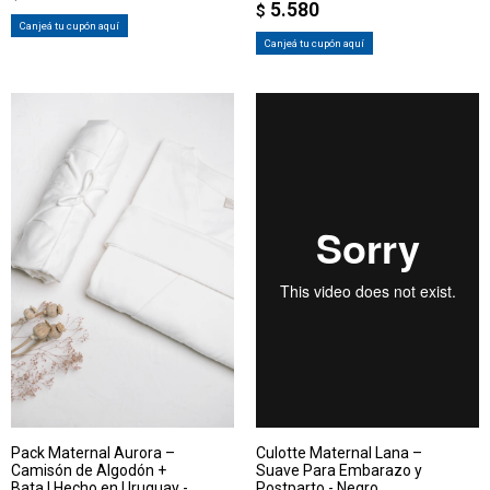
5.580
$
Canjeá tu cupón aquí
Canjeá tu cupón aquí
Pack Maternal Aurora –
Culotte Maternal Lana –
Camisón de Algodón +
Suave Para Embarazo y
Bata | Hecho en Uruguay -
Postparto - Negro