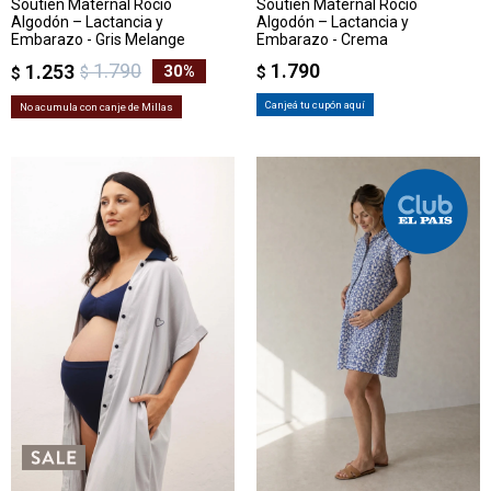
Soutien Maternal Rocío
Soutien Maternal Rocío
Algodón – Lactancia y
Algodón – Lactancia y
Embarazo - Gris Melange
Embarazo - Crema
1.790
1.790
1.253
30
$
$
$
Canjeá tu cupón aquí
No acumula con canje de Millas