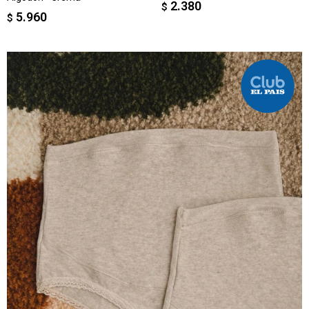
2.380
$
5.960
$