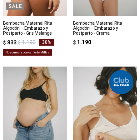
Bombacha Maternal Rita
Bombacha Maternal Rita
Algodón – Embarazo y
Algodón – Embarazo y
Postparto - Gris Melange
Postparto - Crema
1.190
1.190
833
30
$
$
$
No acumula con canje de Millas