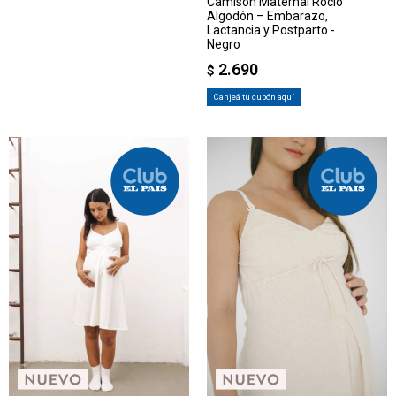
Camisón Maternal Rocío
Algodón – Embarazo,
Lactancia y Postparto -
Negro
2.690
$
Canjeá tu cupón aquí