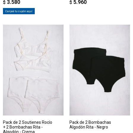
3.580
5.960
$
$
Canjeá tu cupón aquí
Pack de 2 Soutienes Rocío
Pack de 2 Bombachas
+ 2 Bombachas Rita -
Algodón Rita - Negro
Algodón - Crema