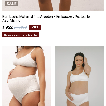
Bombacha Maternal Rita Algodón – Embarazo y Postparto -
Azul Marino
1.190
952
20
$
$
No acumula con canje de Millas