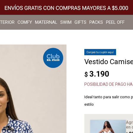
NTERIOR
COMFY
MATERNAL
SWIM
GIFTS
PACKS
PEEL OFF
Canjeá tu cupón aquí
Vestido Camise
3.190
$
POSIBILIDAD DE PAGO HA
Ideal tanto para salir como 
estilo
Agr
en 