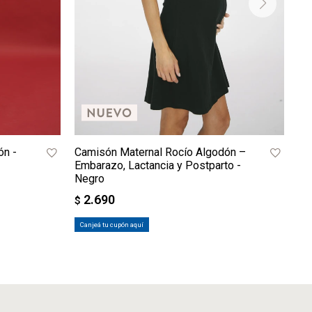
ón -
Camisón Maternal Rocío Algodón –
Ca
Embarazo, Lactancia y Postparto -
su
Negro
Es
2.690
$
$
Canjeá tu cupón aquí
Ca