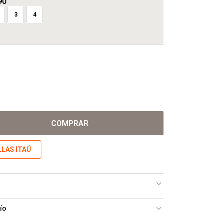
90
3
4
COMPRAR
LLAS ITAÚ
ío