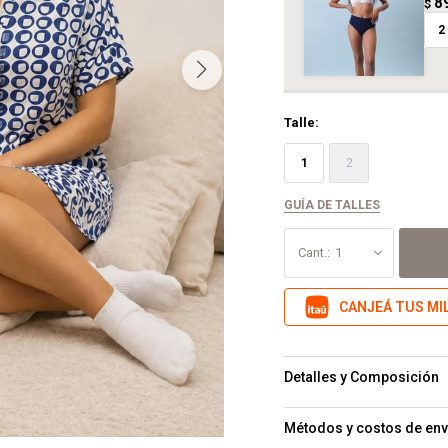
8
$
2
Talle:
1
2
GUÍA DE TALLES
1
CANJEÁ TUS MI
Detalles y Composición
Métodos y costos de env