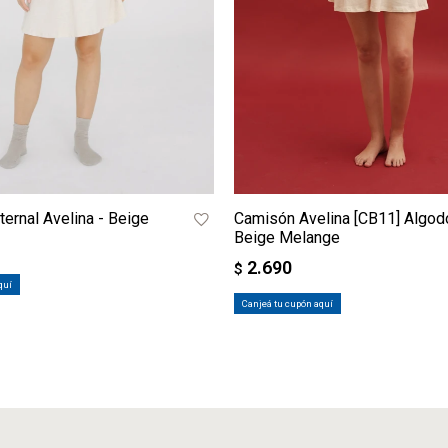
ernal Avelina - Beige
Camisón Avelina [CB11] Algod
Beige Melange
2.690
$
quí
Canjeá tu cupón aquí