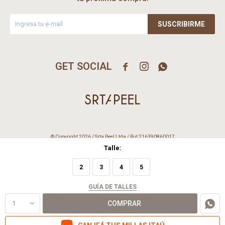
SUSCRIBIRME



© Copyright 2026 / Srta Peel Ltda / Rut 216390860017
Talle:
2
3
4
5
GUÍA DE TALLES
1
COMPRAR
Fenicio