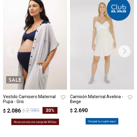
Vestido Camisero Maternal
Camisón Maternal Avelina -
Pupa - Gris
Beige
2.980
2.690
2.086
30
$
$
$
Canjeá tu cupón aquí
No acumula con canje de Millas