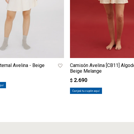
ernal Avelina - Beige
Camisón Avelina [CB11] Algod
Beige Melange
2.690
$
quí
Canjeá tu cupón aquí