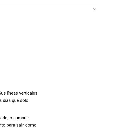
us líneas verticales
os días que solo
urado, o sumarle
nto para salir como