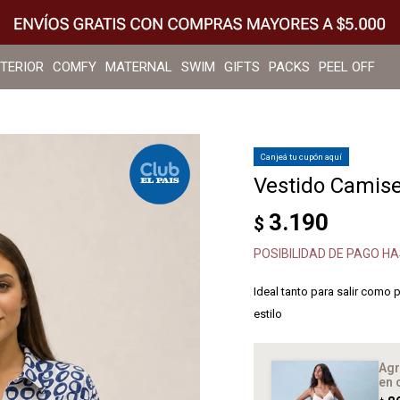
NTERIOR
COMFY
MATERNAL
SWIM
GIFTS
PACKS
PEEL OFF
Canjeá tu cupón aquí
Vestido Camise
3.190
$
POSIBILIDAD DE PAGO HA
Ideal tanto para salir como 
estilo
Agr
en 