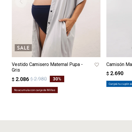
Vestido Camisero Maternal Pupa -
Camisón Mat
Gris
2.690
$
2.980
2.086
30
$
$
Canjeá tu cupón a
No acumula con canje de Millas