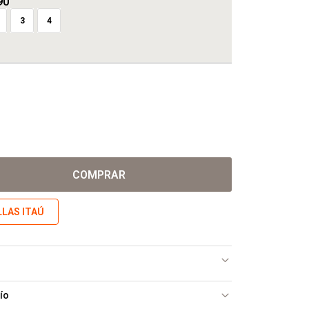
90
3
4
COMPRAR
LLAS ITAÚ
ío