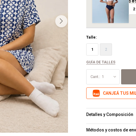
8
$
2
Talle:
1
2
GUÍA DE TALLES
1
CANJEÁ TUS MI
Detalles y Composición
Métodos y costos de env