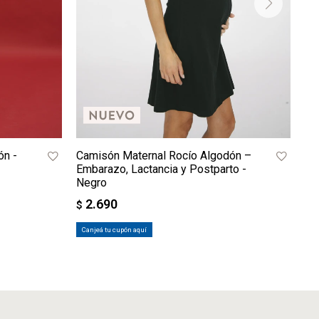
ón -
Camisón Maternal Rocío Algodón –
Ca
Embarazo, Lactancia y Postparto -
su
Negro
Es
2.690
$
$
Canjeá tu cupón aquí
Ca