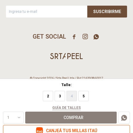
SUSCRIBIRME



© Copyright 2026 / Srta Peel Ltda / Rut 216390860017
Talle:
2
3
4
5
GUÍA DE TALLES
1
COMPRAR
Fenicio
CANJEÁ TUS MILLAS ITAÚ