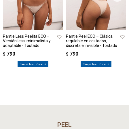
Pantie Less Peelita ECO –
Pantie Peel ECO – Clásica
Versión less, minimalista y
regulable en costados,
adaptable - Tostado
discreta e invisible - Tostado
790
790
$
$
Canjeá tu cupón aquí
Canjeá tu cupón aquí
PEEL