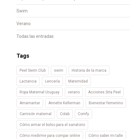
Swim
Verano
Todas las entradas
Tags
Peel Swim Club
swim
Historia de la marca
Lactancia
Lencería
Maternidad
Ropa Maternal Uruguay
verano
Acciones Srta Peel
Amamantar
Annette Kellerman
Bienestar femenino
Camisón maternal
Colab
Comfy
Cómo armar el bolso para el sanatorio
Cómo medirme para compar online
Cómo saber mi talle