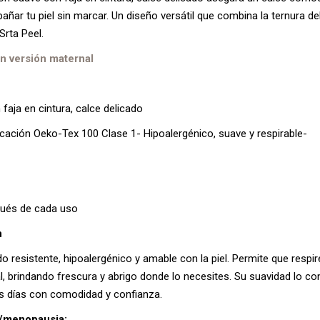
ar tu piel sin marcar. Un diseño versátil que combina la ternura de
Srta Peel.
n versión maternal
faja en cintura, calce delicado
icación Oeko-Tex 100 Clase 1- Hipoalergénico, suave y respirable-
pués de cada uso
n
do resistente, hipoalergénico y amable con la piel. Permite que respire
, brindando frescura y abrigo donde lo necesites. Su suavidad lo con
tus días con comodidad y confianza.
o/menopausia: