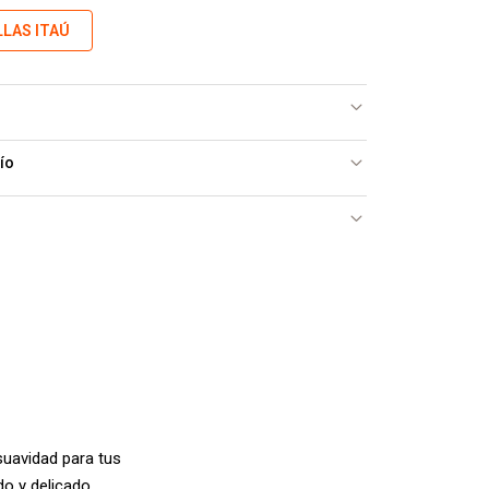
LLAS ITAÚ
ío
suavidad para tus
o y delicado,