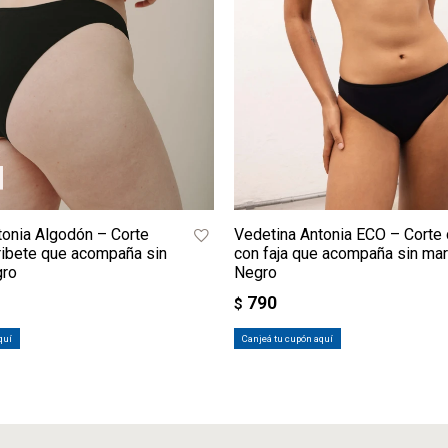
tonia Algodón – Corte
Vedetina Antonia ECO – Corte 
 ribete que acompaña sin
con faja que acompaña sin mar
gro
Negro
790
$
quí
Canjeá tu cupón aquí