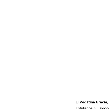
El
Vedetina
Gracia
,
cotidianos. Su algod