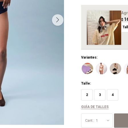
Agr
1
$
Tal
Variantes:
Talle:
2
3
4
GUÍA DE TALLES
1