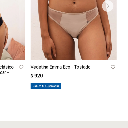
clásico
Vedetina Emma Eco - Tostado
Pa
car -
Tr
920
$
mo
Canjeá tu cupón aquí
$
Ca