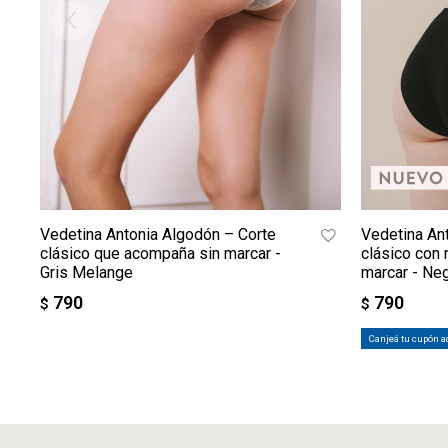
Vedetina Antonia Algodón – Corte
Vedetina An
clásico que acompaña sin marcar -
clásico con
Gris Melange
marcar - Ne
790
790
$
$
Canjeá tu cupón a