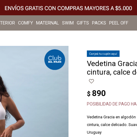
NTERIOR
COMFY
MATERNAL
SWIM
GIFTS
PACKS
PEEL OFF
Canjeá tu cupón aquí
Vedetina Graci
cintura, calce d
890
$
POSIBILIDAD DE PAGO HA
Vedetina Gracia en algodón 
cintura, calce delicado. Sua
Uruguay