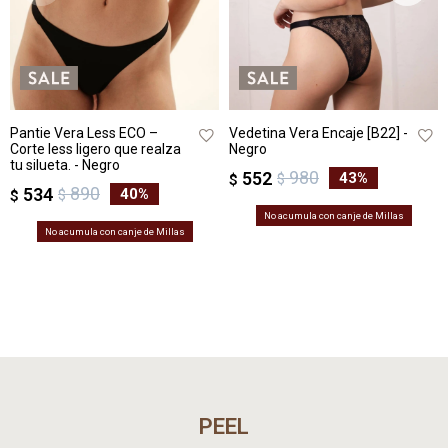
Pantie Vera Less ECO –
Vedetina Vera Encaje [B22] -
Corte less ligero que realza
Negro
tu silueta. - Negro
980
552
43
$
$
890
534
40
$
$
No acumula con canje de Millas
No acumula con canje de Millas
PEEL