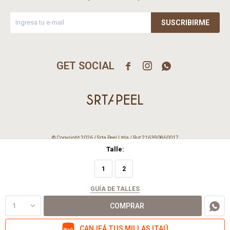
SUSCRIBIRME



© Copyright 2026 / Srta Peel Ltda / Rut 216390860017
Talle:
1
2
GUÍA DE TALLES
1
COMPRAR
Fenicio
CANJEÁ TUS MILLAS ITAÚ