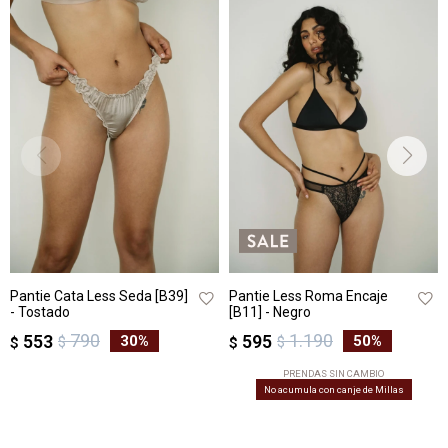
Pantie Cata Less Seda [B39]
Pantie Less Roma Encaje
- Tostado
[B11] - Negro
790
1.190
553
595
30
50
$
$
$
$
PRENDAS SIN CAMBIO
No acumula con canje de Millas