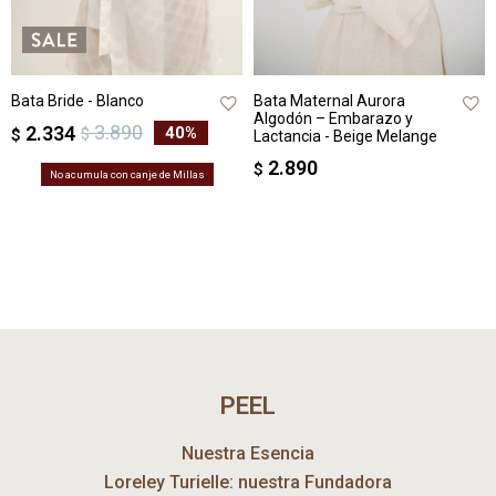
Bata Bride - Blanco
Bata Maternal Aurora
Algodón – Embarazo y
3.890
2.334
40
$
$
Lactancia - Beige Melange
2.890
$
No acumula con canje de Millas
PEEL
Nuestra Esencia
Loreley Turielle: nuestra Fundadora