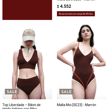
4.552
$
No acumula con canje de Millas
Top Liberdade – Bikini de
Malla Moi [SE23] - Marrón
tejido italiano con filtro