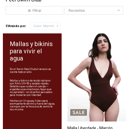
Recientes
Filtrando por:
Color:
Marrón
Mallas y bikinis
para vivir el
agua
En el Swim Peel Club el verano se
siente todo el año.
Mallas y bikinis de tejido italiano
con filtro UV+50 y secado rápido.
Detalles que cuidan el cuerpo —
espaldas que enamoran, fajas que
no aprietan— en diseños pensados
para moverte con libertad.
Hechas en Uruguay, listas para
acompañarte dentro y fuera del agua,
siempre con la frescura de sentirte
vos misma.
Malla Liberdade - Marrón