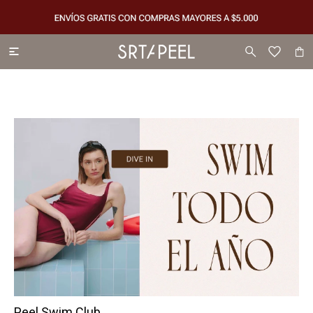

Peel Swim Club