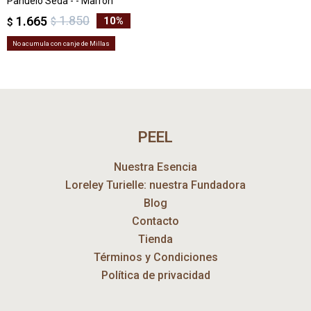
Pañuelo Seda - - Marrón
1.850
1.665
10
$
$
No acumula con canje de Millas
PEEL
Nuestra Esencia
Loreley Turielle: nuestra Fundadora
Blog
Contacto
Tienda
Términos y Condiciones
Política de privacidad