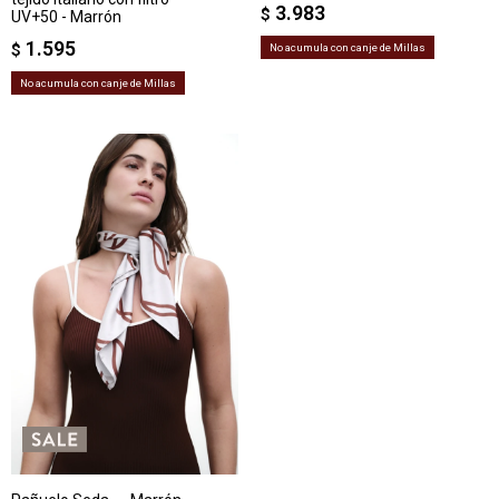
3.983
$
UV+50 - Marrón
1.595
$
No acumula con canje de Millas
No acumula con canje de Millas