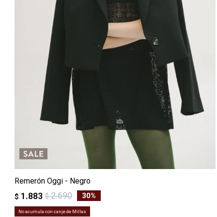
Remerón Oggi - Negro
2.690
1.883
30
$
$
No acumula con canje de Millas