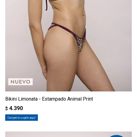
Bikini Limonata - Estampado Animal Print
4.390
$
Canjeá tu cupón aquí