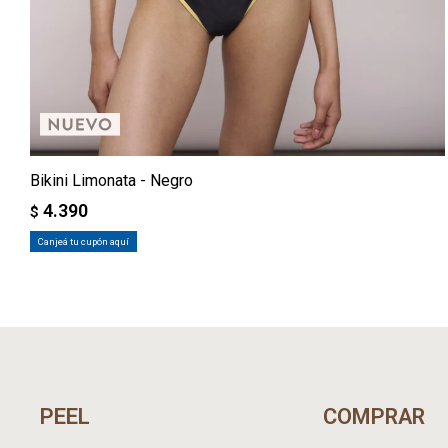
Bikini Limonata - Negro
4.390
$
Canjeá tu cupón aquí
PEEL
COMPRAR