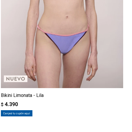
Bikini Limonata - Lila
4.390
$
Canjeá tu cupón aquí