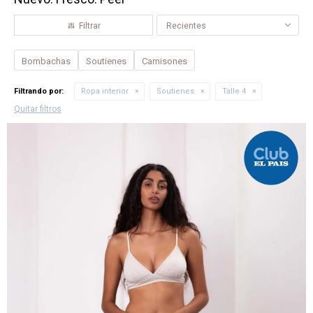
Recientes
Bombachas
Soutienes
Camisones
Filtrando por:
Ropa interior
Soutienes
Talle 4
Quitar filtros