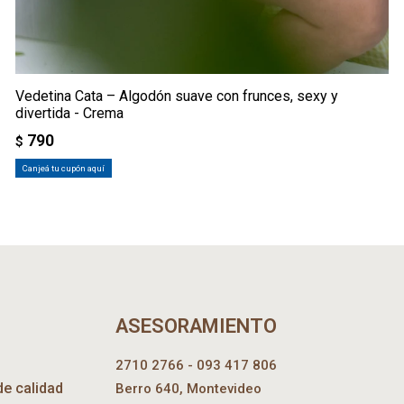
Vedetina Cata – Algodón suave con frunces, sexy y
divertida - Crema
790
$
Canjeá tu cupón aquí
ASESORAMIENTO
2710 2766 - 093 417 806
de calidad
Berro 640, Montevideo