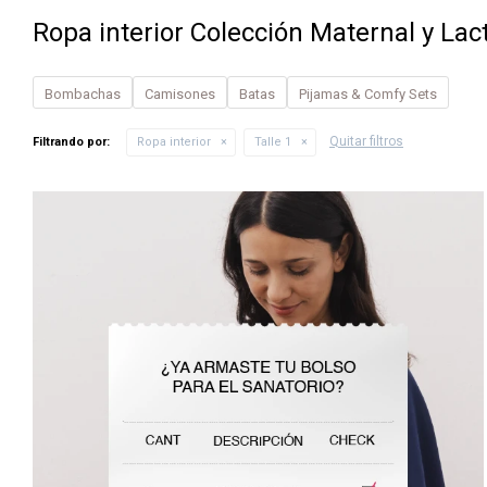
Ropa interior Colección Maternal y Lact
Bombachas
Camisones
Batas
Pijamas & Comfy Sets
Quitar filtros
Filtrando por:
Ropa interior
Talle 1