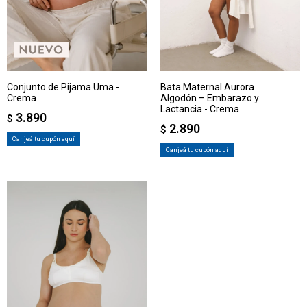
Conjunto de Pijama Uma -
Bata Maternal Aurora
Crema
Algodón – Embarazo y
Lactancia - Crema
3.890
$
2.890
$
Canjeá tu cupón aquí
Canjeá tu cupón aquí