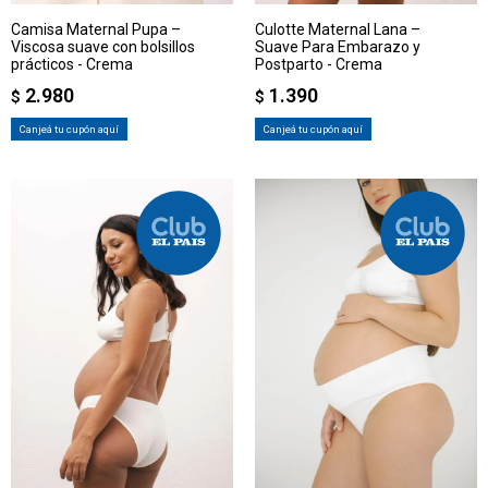
Camisa Maternal Pupa –
Culotte Maternal Lana –
Viscosa suave con bolsillos
Suave Para Embarazo y
prácticos - Crema
Postparto - Crema
2.980
1.390
$
$
Canjeá tu cupón aquí
Canjeá tu cupón aquí