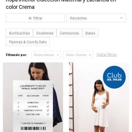
color Crema
Recientes
Bombachas
Soutienes
Camisones
Batas
Pijamas & Comfy Sets
Quitar filtros
Filtrando por:
Ropa interior
Color:
Crema