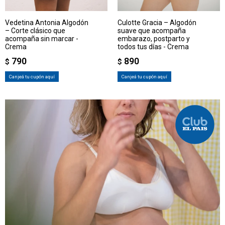
Vedetina Antonia Algodón
Culotte Gracia – Algodón
– Corte clásico que
suave que acompaña
acompaña sin marcar -
embarazo, postparto y
Crema
todos tus días - Crema
790
890
$
$
Canjeá tu cupón aquí
Canjeá tu cupón aquí