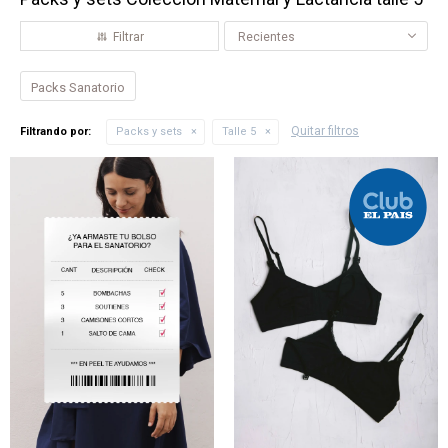
Recientes
Packs Sanatorio
Quitar filtros
Filtrando por:
Packs y sets
Talle 5