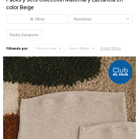
color Beige
Recientes
Packs Sanatorio
Quitar filtros
Filtrando por:
Packs y sets
Color:
Beige