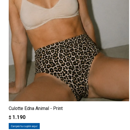
Culotte Edna Animal - Print
1.190
$
Canjeá tu cupón aquí