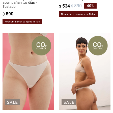
acompañan tus días -
890
534
40
$
$
Tostado
890
$
No acumula con canje de Millas
No acumula con canje de Millas