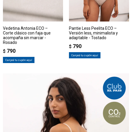
Vedetina Antonia ECO –
Pantie Less Peelita ECO –
Corte clásico con faja que
Versión less, minimalista y
acompaña sin marcar -
adaptable - Tostado
Rosado
790
$
790
$
Canjeá tu cupón aquí
Canjeá tu cupón aquí