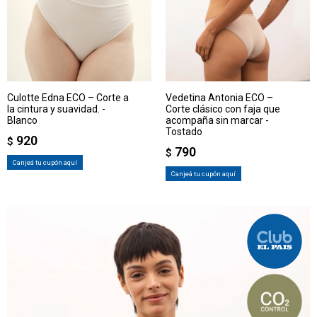
Culotte Edna ECO – Corte a
Vedetina Antonia ECO –
la cintura y suavidad. -
Corte clásico con faja que
Blanco
acompaña sin marcar -
Tostado
920
$
790
$
Canjeá tu cupón aquí
Canjeá tu cupón aquí