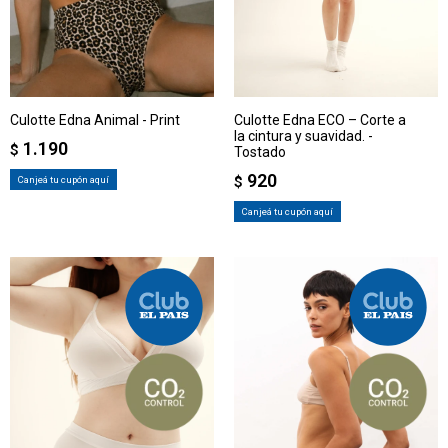
Culotte Edna Animal - Print
Culotte Edna ECO – Corte a
la cintura y suavidad. -
1.190
$
Tostado
920
Canjeá tu cupón aquí
$
Canjeá tu cupón aquí