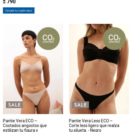
790
$
Canjeá tu cupón aquí
Pantie Vera ECO –
Pantie Vera Less ECO –
Costados angostos que
Corte less ligero que realza
estilizan tu figura y
tu silueta. - Negro