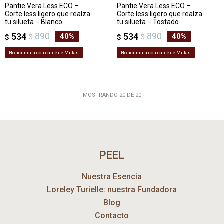
Pantie Vera Less ECO –
Pantie Vera Less ECO –
Corte less ligero que realza
Corte less ligero que realza
tu silueta. - Blanco
tu silueta. - Tostado
890
890
534
534
40
40
$
$
$
$
No acumula con canje de Millas
No acumula con canje de Millas
MOSTRANDO
20
DE
20
PEEL
Nuestra Esencia
Loreley Turielle: nuestra Fundadora
Blog
Contacto