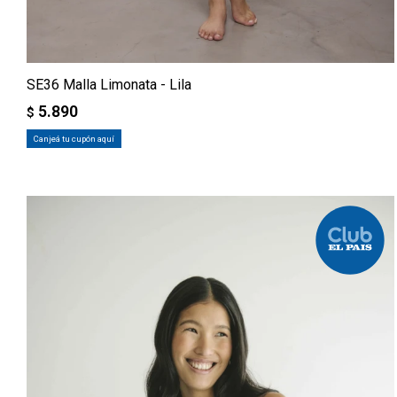
SE36 Malla Limonata - Lila
5.890
$
Canjeá tu cupón aquí