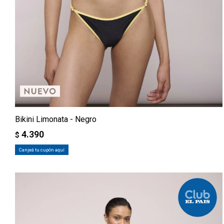
Bikini Limonata - Negro
4.390
$
Canjeá tu cupón aquí