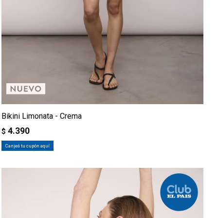
Bikini Limonata - Crema
4.390
$
Canjeá tu cupón aquí