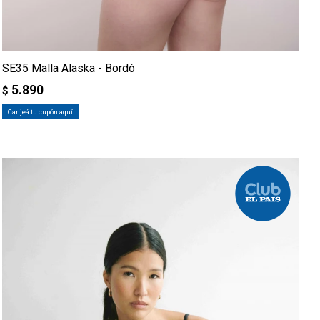
SE35 Malla Alaska - Bordó
5.890
$
Canjeá tu cupón aquí