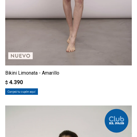
Bikini Limonata - Amarillo
4.390
$
Canjeá tu cupón aquí