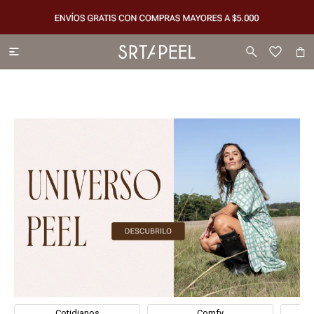

Cotidianos
Comfy