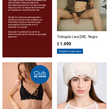
transparencias sutiles y acabados de
alta calidad. Cada prenda está
pensada para que te sientas cómoda,
segura y con un toque de distinción
en cualquier momento del día.
Desde los clásicos atemporales
hasta las piezas más audaces, en
Srta Peel creamos lencería que
acompaña tu forma de vivir y
celebrar tu cuerpo.
Descubrí la colección y sentí la
diferencia de vestir lencería pensada
Triángulo Lara [S8] - Negro
para vos.
1.690
$
Canjeá tu cupón aquí