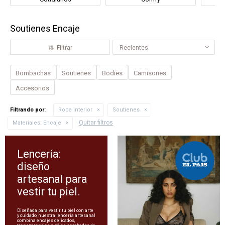
Soutienes Encaje
Recientes
Bombachas
Soutienes
Bodies
Camisones
Accesorios
Filtrando por:
Ropa interior
Soutienes
Quitar filtros
Materiales:
Encaje
Lencería:
diseño
artesanal para
vestir tu piel.
Diseñada para vestir tu piel con arte
y cuidado, nuestra lencería artesanal
combina encajes delicados,