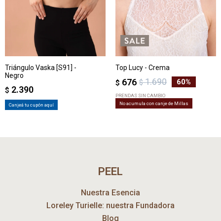
Triángulo Vaska [S91] -
Top Lucy - Crema
Negro
1.690
676
60
$
$
2.390
$
PRENDAS SIN CAMBIO
No acumula con canje de Millas
Canjeá tu cupón aquí
PEEL
Nuestra Esencia
Loreley Turielle: nuestra Fundadora
Blog