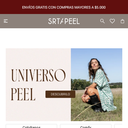

Cotidianos
Comfy