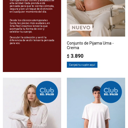
transparencias sutiles y acabados de
alta calidad. Cada prenda está
pensada para que te sientas cómoda,
segura y con un toque de distinción
en cualquier momento del día.
Desde los clásicos atemporales
hasta las piezas más audaces, en
Srta Peel creamos lencería que
acompaña tu forma de vivir y
celebrar tu cuerpo.
Descubrí la colección y sentí la
diferencia de vestir lencería pensada
Conjunto de Pijama Uma -
para vos.
Crema
3.890
$
Canjeá tu cupón aquí