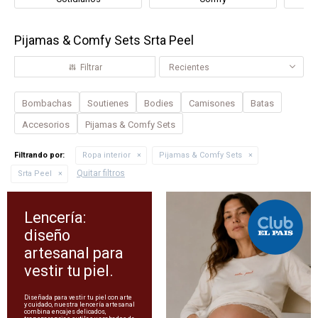
Pijamas & Comfy Sets Srta Peel
Recientes
Bombachas
Soutienes
Bodies
Camisones
Batas
Accesorios
Pijamas & Comfy Sets
Filtrando por:
Ropa interior
Pijamas & Comfy Sets
Quitar filtros
Srta Peel
Lencería:
diseño
artesanal para
vestir tu piel.
Diseñada para vestir tu piel con arte
y cuidado, nuestra lencería artesanal
combina encajes delicados,