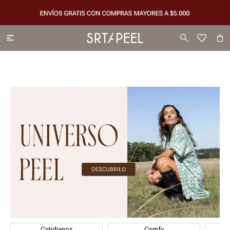

Cotidianos
Comfy