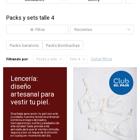
Packs y sets talle 4
Recientes
Packs Sanatorio
Packs Bombachas
Quitar filtros
Filtrando por:
Packs y sets
Talle 4
Lencería:
diseño
artesanal para
vestir tu piel.
Diseñada para vestir tu piel con arte
y cuidado, nuestra lencería artesanal
combina encajes delicados,
transparencias sutiles y acabados de
alta calidad. Cada prenda está
pensada para que te sientas cómoda,
segura y con un toque de distinción
en cualquier momento del día.