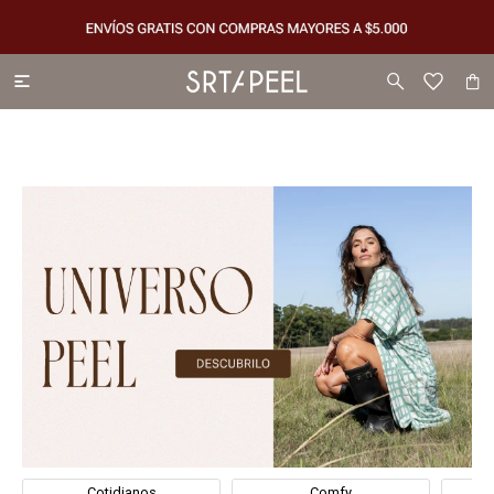

Cotidianos
Comfy