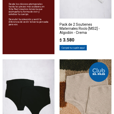
Desde los clásicos atemporales
hasta las piezas más audaces, en
Srta Peel creamos lencería que
acompaña tu forma de vivir y
celebrar tu cuerpo.
Descubrí la colección y sentí la
diferencia de vestir lencería pensada
Pack de 2 Soutienes
para vos.
Maternales Rocío [MS2] -
Algodón - Crema
3.580
$
Canjeá tu cupón aquí