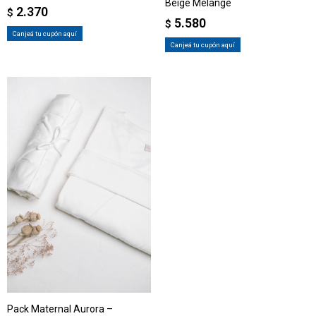
Beige Melange
2.370
$
5.580
$
Canjeá tu cupón aquí
Canjeá tu cupón aquí
Pack Maternal Aurora –