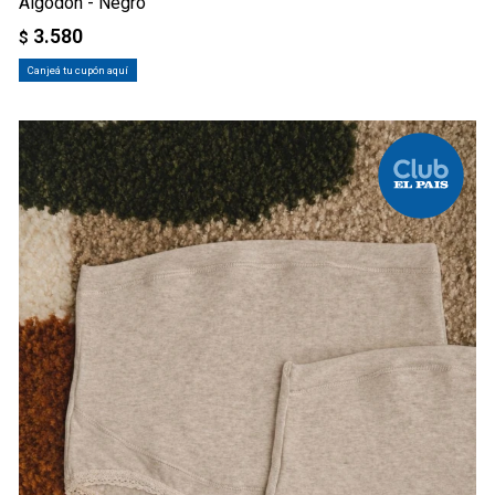
Algodón - Negro
3.580
$
Canjeá tu cupón aquí