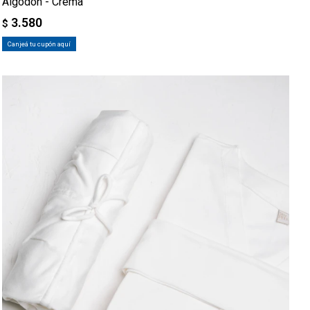
Algodón - Crema
3.580
$
Canjeá tu cupón aquí