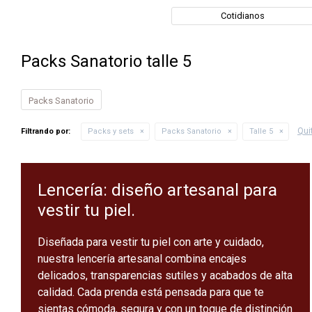
Cotidianos
Packs Sanatorio talle 5
Packs Sanatorio
Quit
Filtrando por:
Packs y sets
Packs Sanatorio
Talle 5
Lencería: diseño artesanal para
vestir tu piel.
Diseñada para vestir tu piel con arte y cuidado,
nuestra lencería artesanal combina encajes
delicados, transparencias sutiles y acabados de alta
calidad. Cada prenda está pensada para que te
sientas cómoda, segura y con un toque de distinción