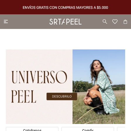

Cotidianos
Comfy