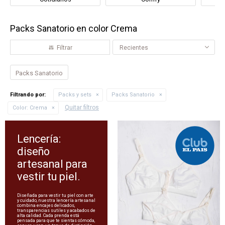
Packs Sanatorio en color Crema
Recientes
Packs Sanatorio
Filtrando por:
Packs y sets
Packs Sanatorio
Quitar filtros
Color:
Crema
Lencería:
diseño
artesanal para
vestir tu piel.
Diseñada para vestir tu piel con arte
y cuidado, nuestra lencería artesanal
combina encajes delicados,
transparencias sutiles y acabados de
alta calidad. Cada prenda está
pensada para que te sientas cómoda,