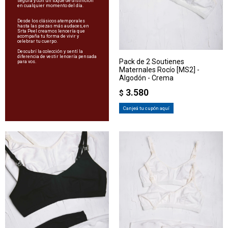
segura y con un toque de distinción
en cualquier momento del día.
Desde los clásicos atemporales
hasta las piezas más audaces, en
Srta Peel creamos lencería que
acompaña tu forma de vivir y
celebrar tu cuerpo.
Descubrí la colección y sentí la
diferencia de vestir lencería pensada
Pack de 2 Soutienes
para vos.
Maternales Rocío [MS2] -
Algodón - Crema
3.580
$
Canjeá tu cupón aquí