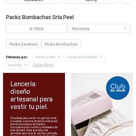
Packs Bombachas Srta Peel
Recientes
Packs Sanatorio
Packs Bombachas
Filtrando por:
Packs y sets
Packs Bombachas
Quitar filtros
Srta Peel
Lencería:
diseño
artesanal para
vestir tu piel.
Diseñada para vestir tu piel con arte
y cuidado, nuestra lencería artesanal
combina encajes delicados,
transparencias sutiles y acabados de
alta calidad. Cada prenda está
pensada para que te sientas cómoda,