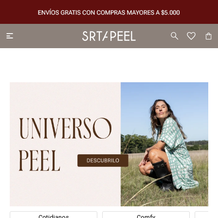

Cotidianos
Comfy