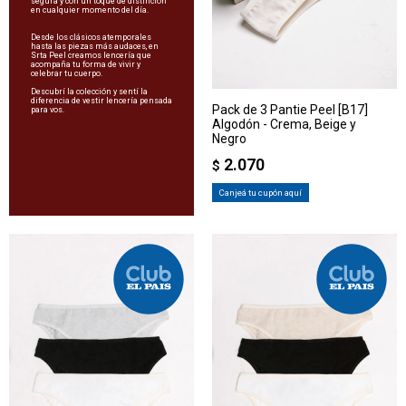
segura y con un toque de distinción
en cualquier momento del día.
Desde los clásicos atemporales
hasta las piezas más audaces, en
Srta Peel creamos lencería que
acompaña tu forma de vivir y
celebrar tu cuerpo.
Descubrí la colección y sentí la
diferencia de vestir lencería pensada
Pack de 3 Pantie Peel [B17]
para vos.
Algodón - Crema, Beige y
Negro
2.070
$
Canjeá tu cupón aquí