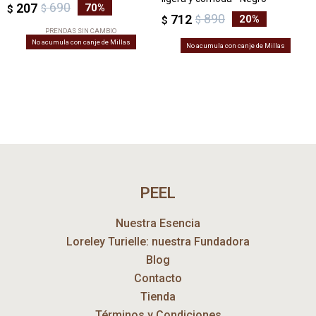
690
207
70
$
$
890
712
20
$
$
PRENDAS SIN CAMBIO
No acumula con canje de Millas
No acumula con canje de Millas
PEEL
Nuestra Esencia
Loreley Turielle: nuestra Fundadora
Blog
Contacto
Tienda
Términos y Condiciones