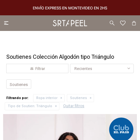

Soutienes Colección Algodón tipo Triángulo
Recientes
Soutienes
Filtrando por:
Ropa interior
Soutienes
Quitar filtros
Tipo de Soutien:
Triángulo