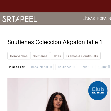
LÍNEAS
ROPA I
Soutienes Colección Algodón talle 1
Bombachas
Soutienes
Batas
Pijamas & Comfy Sets
Quitar fil
Filtrando por:
Ropa interior
Soutienes
Talle 1