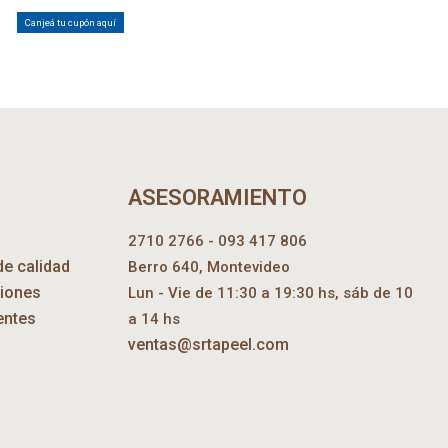
Canjeá tu cupón aquí
ASESORAMIENTO
2710 2766 - 093 417 806
de calidad
Berro 640, Montevideo
ciones
Lun - Vie de 11:30 a 19:30 hs, sáb de 10
entes
a 14 hs
ventas@srtapeel.com