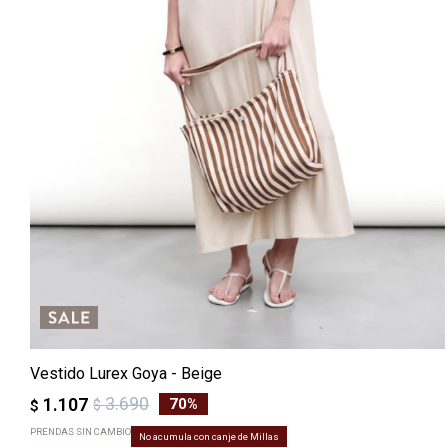
Vestido Lurex Goya - Beige
3.690
1.107
70
$
$
PRENDAS SIN CAMBIO
No acumula con canje de Millas