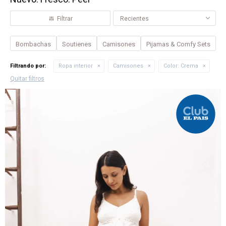
Recientes
Bombachas
Soutienes
Camisones
Pijamas & Comfy Sets
Filtrando por:
Ropa interior
Camisones
Color:
Crema
Quitar filtros