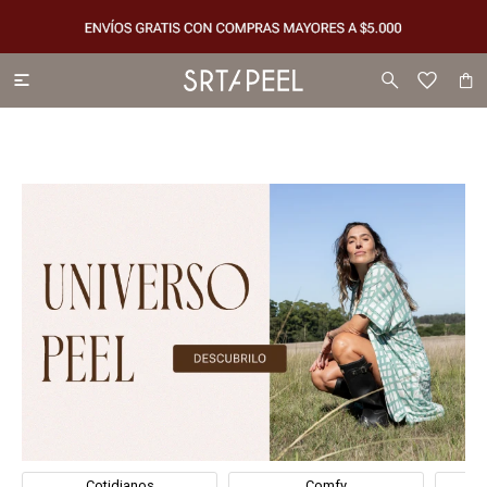

Cotidianos
Comfy